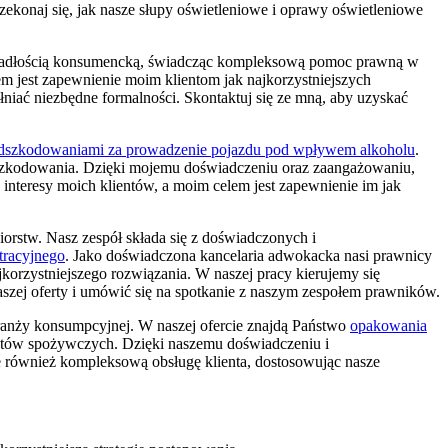
zekonaj się, jak nasze słupy oświetleniowe i oprawy oświetleniowe
 upadłością konsumencką, świadcząc kompleksową pomoc prawną w
em jest zapewnienie moim klientom jak najkorzystniejszych
niać niezbędne formalności. Skontaktuj się ze mną, aby uzyskać
dszkodowaniami za prowadzenie pojazdu pod wpływem alkoholu
.
zkodowania. Dzięki mojemu doświadczeniu oraz zaangażowaniu,
nteresy moich klientów, a moim celem jest zapewnienie im jak
orstw. Nasz zespół składa się z doświadczonych i
tracyjnego
. Jako doświadczona kancelaria adwokacka nasi prawnicy
jkorzystniejszego rozwiązania. W naszej pracy kierujemy się
aszej oferty i umówić się na spotkanie z naszym zespołem prawników.
anży konsumpcyjnej. W naszej ofercie znajdą Państwo
opakowania
duktów spożywczych. Dzięki naszemu doświadczeniu i
również kompleksową obsługę klienta, dostosowując nasze