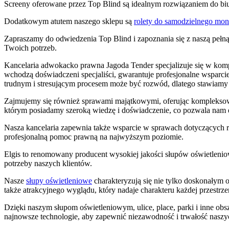
Screeny oferowane przez Top Blind są idealnym rozwiązaniem do biu
Dodatkowym atutem naszego sklepu są
rolety do samodzielnego mon
Zapraszamy do odwiedzenia Top Blind i zapoznania się z naszą peł
Twoich potrzeb.
Kancelaria adwokacko prawna Jagoda Tender specjalizuje się w komp
wchodzą doświadczeni specjaliści, gwarantuje profesjonalne wsparci
trudnym i stresującym procesem może być rozwód, dlatego stawiamy n
Zajmujemy się również sprawami majątkowymi, oferując kompleksow
którym posiadamy szeroką wiedzę i doświadczenie, co pozwala nam e
Nasza kancelaria zapewnia także wsparcie w sprawach dotyczących rod
profesjonalną pomoc prawną na najwyższym poziomie.
Elgis to renomowany producent wysokiej jakości słupów oświetleniow
potrzeby naszych klientów.
Nasze
słupy oświetleniowe
charakteryzują się nie tylko doskonałym o
także atrakcyjnego wyglądu, który nadaje charakteru każdej przestrze
Dzięki naszym słupom oświetleniowym, ulice, place, parki i inne ob
najnowsze technologie, aby zapewnić niezawodność i trwałość nasz