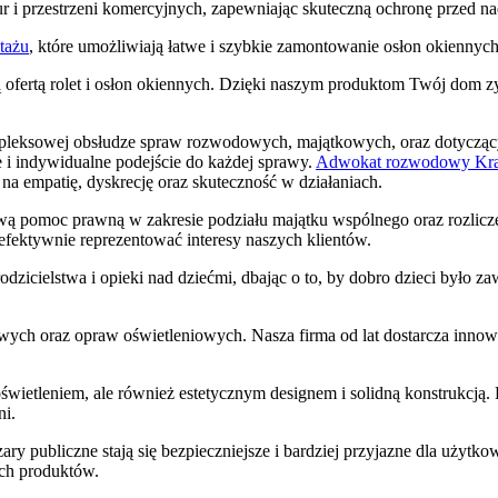
r i przestrzeni komercyjnych, zapewniając skuteczną ochronę przed n
tażu
, które umożliwiają łatwe i szybkie zamontowanie osłon okienny
ną ofertą rolet i osłon okiennych. Dzięki naszym produktom Twój dom
leksowej obsłudze spraw rozwodowych, majątkowych, oraz dotyczących
e i indywidualne podejście do każdej sprawy.
Adwokat rozwodowy Kr
a empatię, dyskrecję oraz skuteczność w działaniach.
ą pomoc prawną w zakresie podziału majątku wspólnego oraz rozlic
fektywnie reprezentować interesy naszych klientów.
zicielstwa i opieki nad dziećmi, dbając o to, by dobro dzieci było za
ych oraz opraw oświetleniowych. Nasza firma od lat dostarcza innowa
świetleniem, ale również estetycznym designem i solidną konstrukcją. 
ni.
szary publiczne stają się bezpieczniejsze i bardziej przyjazne dla uż
ych produktów.