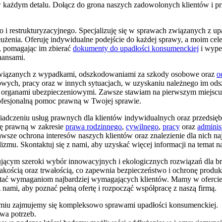
 w każdym detalu. Dołącz do grona naszych zadowolonych klientów i pr
i restrukturyzacyjnego. Specjalizuję się w sprawach związanych z
łużenia. Oferuję indywidualne podejście do każdej sprawy, a moim cel
, pomagając im zbierać
dokumenty do upadłości konsumenckiej
i wypeł
nansami.
wiązanych z wypadkami, odszkodowaniami za szkody osobowe oraz
o
ch, pracy oraz w innych sytuacjach, w uzyskaniu należnego im ods
i organami ubezpieczeniowymi. Zawsze stawiam na pierwszym miejscu i
ofesjonalną pomoc prawną w Twojej sprawie.
adczeniu usług prawnych dla klientów indywidualnych oraz przedsiębi
ę prawną w zakresie
prawa rodzinnego
,
cywilnego
,
pracy
oraz
adminis
awsze ochrona interesów naszych klientów oraz znalezienie dla nich na
zmu. Skontaktuj się z nami, aby uzyskać więcej informacji na temat n
cym szeroki wybór innowacyjnych i ekologicznych rozwiązań dla br
jakością oraz trwałością, co zapewnia bezpieczeństwo i ochronę pro
tać wymaganiom najbardziej wymagających klientów. Mamy w ofercie 
 nami, aby poznać pełną ofertę i rozpocząć współpracę z naszą firmą.
iu zajmujemy się kompleksowo sprawami upadłości konsumenckiej.
wa potrzeb.