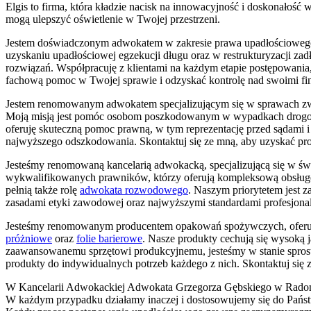
Elgis to firma, która kładzie nacisk na innowacyjność i doskonałość
mogą ulepszyć oświetlenie w Twojej przestrzeni.
Jestem doświadczonym adwokatem w zakresie prawa upadłościowego 
uzyskaniu upadłościowej egzekucji długu oraz w restrukturyzacji zad
rozwiązań. Współpracuję z klientami na każdym etapie postępowania
fachową pomoc w Twojej sprawie i odzyskać kontrolę nad swoimi fi
Jestem renomowanym adwokatem specjalizującym się w sprawach z
Moją misją jest pomóc osobom poszkodowanym w wypadkach drogowy
oferuję skuteczną pomoc prawną, w tym reprezentację przed sądami 
najwyższego odszkodowania. Skontaktuj się ze mną, aby uzyskać pr
Jesteśmy renomowaną kancelarią adwokacką, specjalizującą się w świ
wykwalifikowanych prawników, którzy oferują kompleksową obsług
pełnią także rolę
adwokata rozwodowego
. Naszym priorytetem jest z
zasadami etyki zawodowej oraz najwyższymi standardami profesjonali
Jesteśmy renomowanym producentem opakowań spożywczych, oferują
próżniowe
oraz
folie barierowe
. Nasze produkty cechują się wysoką 
zaawansowanemu sprzętowi produkcyjnemu, jesteśmy w stanie spros
produkty do indywidualnych potrzeb każdego z nich. Skontaktuj się z
W Kancelarii Adwokackiej Adwokata Grzegorza Gębskiego w Radom
W każdym przypadku działamy inaczej i dostosowujemy się do Państ