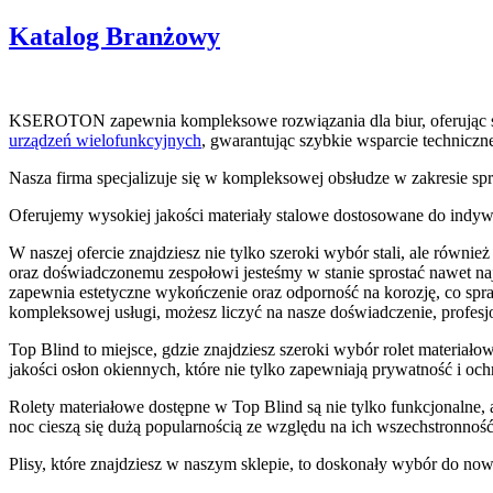
Katalog Branżowy
KSEROTON zapewnia kompleksowe rozwiązania dla biur, oferując 
urządzeń wielofunkcyjnych
, gwarantując szybkie wsparcie techniczn
Nasza firma specjalizuje się w kompleksowej obsłudze w zakresie spr
Oferujemy wysokiej jakości materiały stalowe dostosowane do indyw
W naszej ofercie znajdziesz nie tylko szeroki wybór stali, ale również
oraz doświadczonemu zespołowi jesteśmy w stanie sprostać nawet na
zapewnia estetyczne wykończenie oraz odporność na korozję, co spraw
kompleksowej usługi, możesz liczyć na nasze doświadczenie, profesj
Top Blind to miejsce, gdzie znajdziesz szeroki wybór rolet materiałow
jakości osłon okiennych, które nie tylko zapewniają prywatność i oc
Rolety materiałowe dostępne w Top Blind są nie tylko funkcjonalne, 
noc cieszą się dużą popularnością ze względu na ich wszechstronność
Plisy, które znajdziesz w naszym sklepie, to doskonały wybór do no