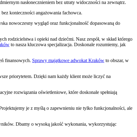
admiernym nasłonecznieniem bez utraty widoczności na zewnątrz.
ch bez konieczności angażowania fachowca.
 zyska nowoczesny wygląd oraz funkcjonalność dopasowaną do
 rodzicielstwa i opieki nad dziećmi. Nasz zespół, w skład którego
aków
to nasza kluczowa specjalizacja. Doskonale rozumiemy, jak
zeń finansowych.
Sprawy majątkowe adwokat Kraków
to obszar, w
wsze priorytetem. Dzięki nam każdy klient może liczyć na
cyjne rozwiązania oświetleniowe, które doskonale spełniają
Projektujemy je z myślą o zapewnieniu nie tylko funkcjonalności, ale
ytkowników. Dbamy o wysoką jakość wykonania, wykorzystując