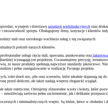
sprzedaż, wynajem i dzierżawę
urządzeń wielofunkcyjnych
oraz druka
e i niezawodność sprzętu. Obsługujemy firmy, instytucje i klientów in
zedaży stali oraz szerokiego wachlarza usług z nią związanych.
idualnych potrzeb naszych klientów.
 profesjonalne usługi cięcia stali, spawania, piaskowania oraz
lakierowa
jbardziej wymagającym projektom. Gwarantujemy precyzję, terminowoś
ia, że nasze produkty spełniają najwyższe standardy jakościowe. Niez
onalizm i pełne zaangażowanie w realizację Twojego projektu.
ych, rolet dzień noc, plis oraz screenów, które idealnie dopasują się 
hronę przed słońcem, ale także nadają wnętrzu elegancki wygląd.
ale także estetyczne. Oferujemy różnorodne wzory i kolory, które pozw
 – umożliwiają zarówno pełne zaciemnienie, jak i delikatne przepuszcza
woczesnych i minimalistycznych wnętrz. Są lekkie, łatwe w obsłudze i